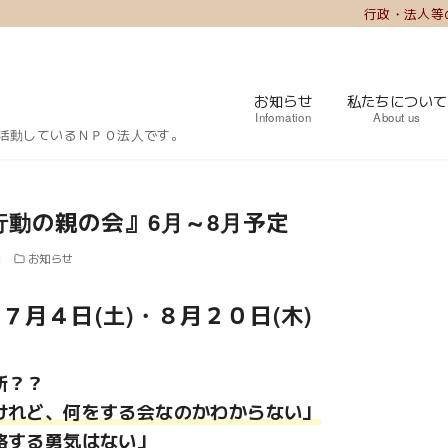
行政・法人等
お知らせ
私たちについて
Infomation
About us
活動しているＮＰＯ法人です。
行動の親の会』6月～8月予定
日
お知らせ
７月４日(土)・８月２０日(木)
所？？
けれど、何をする会なのかわからない」
絡する勇気はない」