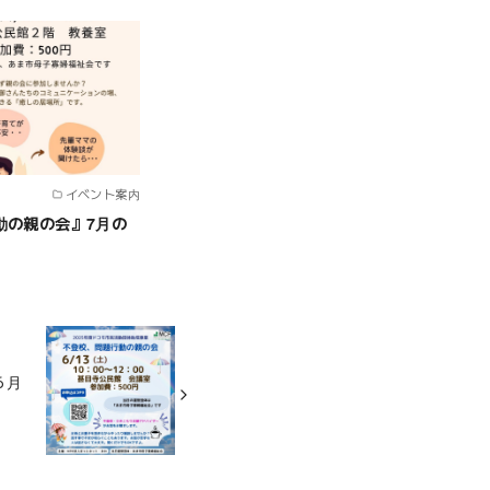
イベント案内
動の親の会』7月の
６月