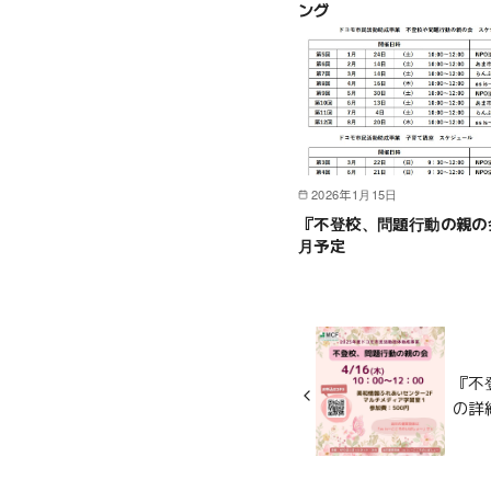
ング
2026年1月15日
『不登校、問題行動の親の
月予定
『不
の詳