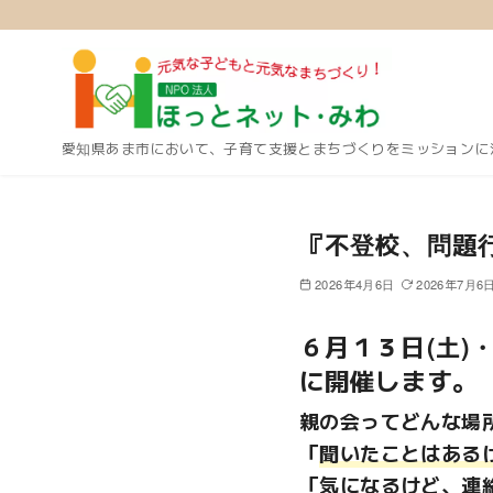
愛知県あま市において、子育て支援とまちづくりをミッションに
コ
ン
『不登校、問題
テ
ン
2026年4月6日
2026年7月6
ツ
へ
６月１３日(土)・
移
に開催します。
動
親の会ってどんな場
「
聞いたことはある
「気になるけど、連